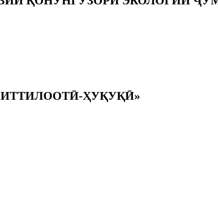
ОЗИИ ҚОНУНГУЗОРИ ЭКОЛОГИИ Ҷ
 ИТТИЛООТӢ-ҲУҚУҚӢ»