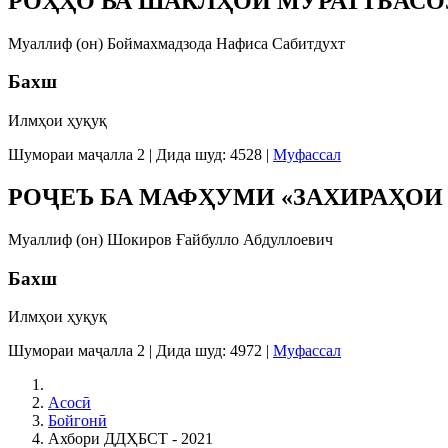
РОҲҲО ВА ШАКЛҲОИ МУРАТТБАС
Муаллиф (он) Боймахмадзода Нафиса Сабитдухт
Бахш
Илмҳои ҳуқуқ
Шумораи маҷалла 2
|
Дида шуд: 4528
|
Муфассал
РОҶЕЪ БА МАФҲУМИ «ЗАХИРАҲОИ
Муаллиф (он) Шокиров Ғайбулло Абдуллоевич
Бахш
Илмҳои ҳуқуқ
Шумораи маҷалла 2
|
Дида шуд: 4972
|
Муфассал
Асосӣ
Бойгонӣ
Ахбори ДДҲБСТ - 2021