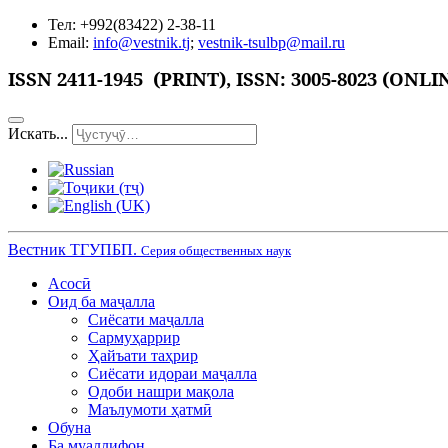
Тел: +992(83422) 2-38-11
Email:
info@vestnik.tj
;
vestnik-tsulbp@mail.ru
ISSN 2411-1945 (PRINT),
ISSN: 3005-8023 (ONLI
Искать...
Вестник ТГУПБП.
Серия общественных наук
Асосӣ
Оид ба маҷалла
Сиёсати маҷалла
Сармуҳаррир
Ҳайъати таҳрир
Сиёсати идораи маҷалла
Одоби нашри мақола
Маълумоти ҳатмӣ
Обуна
Ба муаллифон