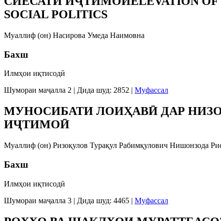
СИЁСАТИ ИҶТИМОӢELEVATION OF P
SOCIAL POLITICS
Муаллиф (он) Насирова Умеда Наимовна
Бахш
Илмҳои иқтисодӣ
Шумораи маҷалла 2
|
Дида шуд: 2852
|
Муфассал
МУНОСИБАТИ ЛОИҲАВӢ ДАР НИЗ
ИҶТИМОӢ
Муаллиф (он) Ризоқулов Турақул Рабимқулович Нишонзода Ри
Бахш
Илмҳои иқтисодӣ
Шумораи маҷалла 3
|
Дида шуд: 4465
|
Муфассал