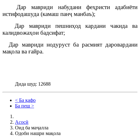
Дар мавриди набудани феҳристи адабиёти
истифодашуда (камаш панҷ манбаъ);
Дар мавриди пешниҳод кардани чакида ва
калидвожаҳои бадсифат;
Дар мавриди нодуруст ба расмият даровардани
мақола ва ғайра.
Дида шуд: 12688
< Ба қафо
Ба пеш >
Асосӣ
Оид ба маҷалла
Одоби нашри мақола