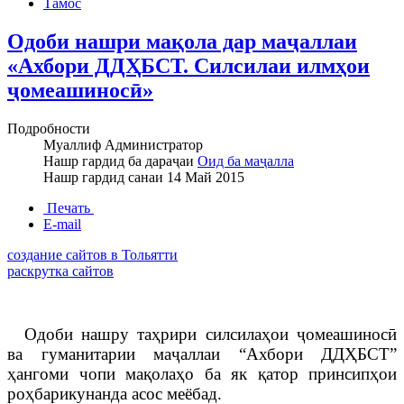
Тамос
Одоби нашри мақола дар маҷаллаи
«Ахбори ДДҲБСТ. Силсилаи илмҳои
ҷомеашиносӣ»
Подробности
Муаллиф
Администратор
Нашр гардид ба дараҷаи
Оид ба маҷалла
Нашр гардид санаи
14 Май 2015
Печать
E-mail
создание сайтов в Тольятти
раскрутка сайтов
Одоби нашру та
ҳ
рири силсила
ҳ
ои
ҷомеашиносӣ
ва гуманитарии маҷаллаи “Ахбори ДДҲБСТ”
ҳангоми чопи мақолаҳо ба як қатор принсипҳои
роҳбарикунанда асос меёбад.