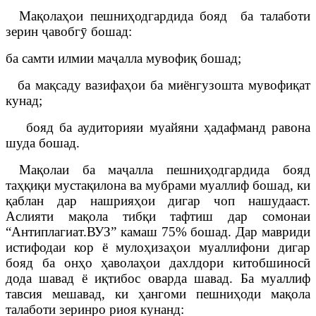
Мақолаҳои пешниҳодгардида бояд ба талаботи
зерин ҷавобгӯ бошад:
ба самти илмии маҷалла мувофиқ бошад;
ба мақсаду вазифаҳои ба миёнгузошта мувофиқат
кунад;
бояд ба аудиторияи муайяни ҳадафманд равона
шуда бошад.
Мақолаи ба маҷалла пешниҳодгардида бояд
таҳқиқи мустақилона ва мубрами муаллиф бошад, ки
қаблан дар нашрияҳои дигар чоп нашудааст.
Аслияти мақола тибқи тафтиш дар сомонаи
“Антиплагиат.ВУЗ” камаш 75% бошад. Дар мавриди
истифодаи кор ё мулоҳизаҳои муаллифони дигар
бояд ба онҳо ҳаволаҳои дахлдори китобшиносӣ
дода шавад ё иқтибос оварда шавад. Ба муаллиф
тавсия мешавад, ки ҳангоми пешниҳоди мақола
талаботи зеринро риоя кунанд: