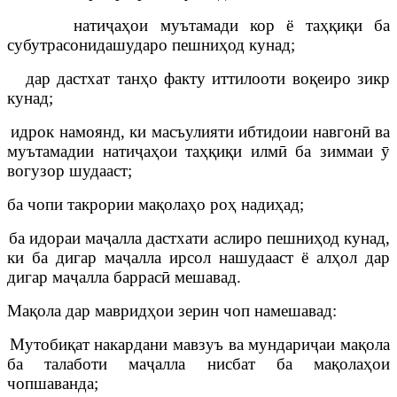
натиҷаҳои муътамади кор ё таҳқиқи ба
субутрасонидашударо пешниҳод кунад;
дар дастхат танҳо факту иттилооти воқеиро зикр
кунад;
идрок намоянд, ки масъулияти ибтидоии навгонӣ ва
муътамадии натиҷаҳои таҳқиқи илмӣ ба зиммаи ӯ
вогузор шудааст;
ба чопи такрории мақолаҳо роҳ надиҳад;
ба идораи маҷалла дастхати аслиро пешниҳод кунад,
ки ба дигар маҷалла ирсол нашудааст ё алҳол дар
дигар маҷалла баррасӣ мешавад.
Мақола дар мавридҳои зерин чоп намешавад:
Мутобиқат накардани мавзуъ ва мундариҷаи мақола
ба талаботи маҷалла нисбат ба мақолаҳои
чопшаванда;