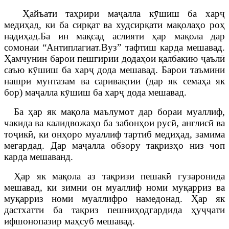
Ҳайъати таҳрири маҷалла кӯшиш ба харҷ
медиҳад, ки ба сирқат ва худсирқати мақолаҳо роҳ
надиҳад.
Ба ин мақсад аслияти ҳар мақола дар
сомонаи “Антиплагиат.Вуз” тафтиш карда мешавад.
Ҳамчунин барои пешгирии додаҳои қалбакию ҷаълӣ
саъю кӯшиш ба харҷ дода мешавад. Барои таъмини
нашри мунтазам ва саривақтии (дар як семаҳа як
бор) маҷалла кӯшиш ба харҷ дода мешавад.
Ба ҳар як мақола маълумот дар бораи муаллиф,
чакида ва калидвожаҳо ба забонҳои русӣ, англисӣ ва
тоҷикӣ, ки онҳоро муаллиф тартиб медиҳад, замима
мегардад. Дар маҷалла обзору тақризҳо низ чоп
карда мешаванд.
Ҳар як мақола аз тақризи пешакӣ гузаронида
мешавад, ки зимни он муаллиф номи муқарриз ва
муқарриз номи муаллифро намедонад. Ҳар як
дастхатти ба тақриз пешниҳодгардида ҳуҷҷати
ифшонопазир маҳсуб мешавад.