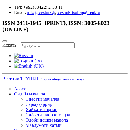
Тел: +992(83422) 2-38-11
Email:
info@vestnik.tj
;
vestnik-tsulbp@mail.ru
ISSN 2411-1945 (PRINT),
ISSN: 3005-8023
(ONLINE)
Искать...
Вестник ТГУПБП.
Серия общественных наук
Асосӣ
Оид ба маҷалла
Сиёсати маҷалла
Сармуҳаррир
Ҳайъати таҳрир
Сиёсати идораи маҷалла
Одоби нашри мақола
Маълумоти ҳатмӣ