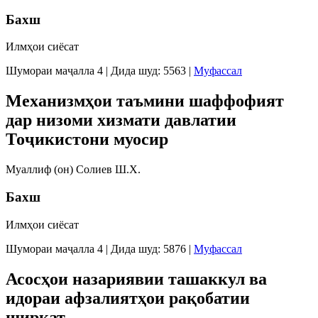
Бахш
Илмҳои сиёсат
Шумораи маҷалла 4
|
Дида шуд: 5563
|
Муфассал
Механизмҳои таъмини шаффофият
дар низоми хизмати давлатии
Тоҷикистони муосир
Муаллиф (он) Солиев Ш.Х.
Бахш
Илмҳои сиёсат
Шумораи маҷалла 4
|
Дида шуд: 5876
|
Муфассал
Асосҳои назариявии ташаккул ва
идораи афзалиятҳои рақобатии
ширкат