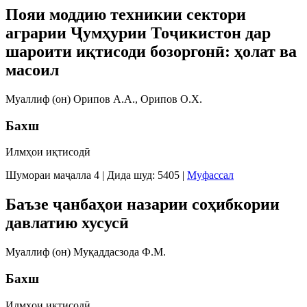
Пояи моддию техникии сектори
аграрии Ҷумҳурии Тоҷикистон дар
шароити иқтисоди бозоргонӣ: ҳолат ва
масоил
Муаллиф (он) Орипов А.А., Орипов О.Х.
Бахш
Илмҳои иқтисодӣ
Шумораи маҷалла 4
|
Дида шуд: 5405
|
Муфассал
Баъзе ҷанбаҳои назарии соҳибкории
давлатию хусусӣ
Муаллиф (он) Муқаддасзода Ф.М.
Бахш
Илмҳои иқтисодӣ