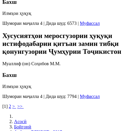
Бахш
Илмҳои ҳуқуқ
Шумораи маҷалла 4
|
Дида шуд: 6573
|
Муфассал
Хусусиятҳои меросгузории ҳуқуқи
истифодабарии қитъаи замин тибқи
қонунгузории Ҷумҳурии Тоҷикистон
Муаллиф (он) Соҳибов М.М.
Бахш
Илмҳои ҳуқуқ
Шумораи маҷалла 4
|
Дида шуд: 7794
|
Муфассал
[
1
]
2
>
>>
Асосӣ
Бойгонӣ