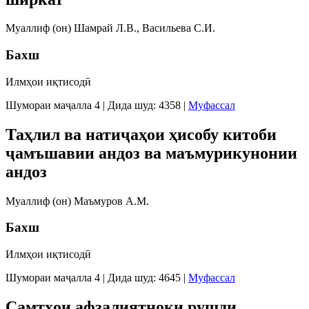
Муаллиф (он) Шамрай Л.В., Васильева С.И.
Бахш
Илмҳои иқтисодӣ
Шумораи маҷалла 4
|
Дида шуд: 4358
|
Муфассал
Таҳлил ва натиҷаҳои ҳисобу китоби
ҷамъшавии андоз ва маъмурикунонии
андоз
Муаллиф (он) Маъмуров А.М.
Бахш
Илмҳои иқтисодӣ
Шумораи маҷалла 4
|
Дида шуд: 4645
|
Муфассал
Самтҳои афзалиятноки рушди