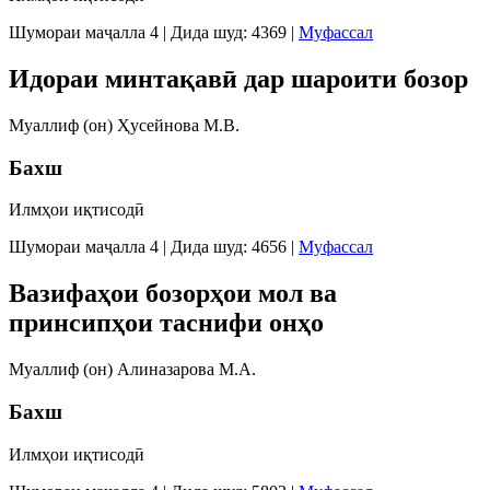
Шумораи маҷалла 4
|
Дида шуд: 4369
|
Муфассал
Идораи минтақавӣ дар шароити бозор
Муаллиф (он) Ҳусейнова М.В.
Бахш
Илмҳои иқтисодӣ
Шумораи маҷалла 4
|
Дида шуд: 4656
|
Муфассал
Вазифаҳои бозорҳои мол ва
принсипҳои таснифи онҳо
Муаллиф (он) Алиназарова М.А.
Бахш
Илмҳои иқтисодӣ