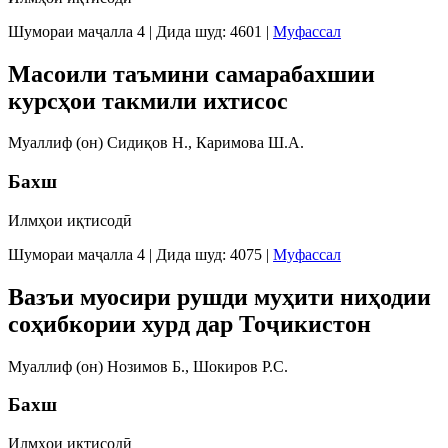
Шумораи маҷалла 4
|
Дида шуд: 4601
|
Муфассал
Масоили таъмини самарабахшии
курсҳои такмили ихтисос
Муаллиф (он) Сидиқов Н., Каримова Ш.А.
Бахш
Илмҳои иқтисодӣ
Шумораи маҷалла 4
|
Дида шуд: 4075
|
Муфассал
Вазъи муосири рушди муҳити ниҳодии
соҳибкории хурд дар Тоҷикистон
Муаллиф (он) Нозимов Б., Шокиров Р.С.
Бахш
Илмҳои иқтисодӣ