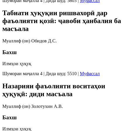
Шумораи маҷалла 4
|
Дида шуд: 5803
|
Муфассал
Табиати ҳуқуқии ришвахорӣ дар
фаъолияти қозӣ: ҷавоби ҳанбалия ба
масъала
Муаллиф (он) Обидов Д.C.
Бахш
Илмҳои ҳуқуқ
Шумораи маҷалла 4
|
Дида шуд: 5510
|
Муфассал
Назарияи фаъолияти воситаҳои
ҳуқуқӣ: диди масъала
Муаллиф (он) Золотухин А.В.
Бахш
Илмҳои ҳуқуқ