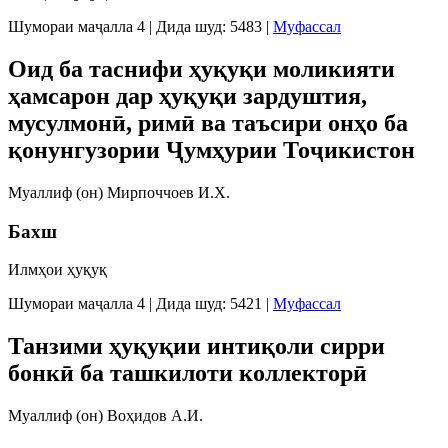
Шумораи маҷалла 4
|
Дида шуд: 5483
|
Муфассал
Оид ба таснифи ҳуқуқи моликияти
ҳамсарон дар ҳуқуқи зардуштия,
мусулмонӣ, римӣ ва таъсири онҳо ба
қонунгузории Ҷумҳурии Тоҷикистон
Муаллиф (он) Мирпоччоев И.Х.
Бахш
Илмҳои ҳуқуқ
Шумораи маҷалла 4
|
Дида шуд: 5421
|
Муфассал
Танзими ҳуқуқии интиқоли сирри
бонкӣ ба ташкилоти коллекторӣ
Муаллиф (он) Воҳидов А.И.