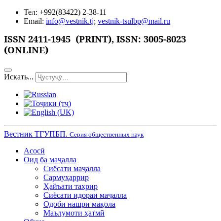
Тел: +992(83422) 2-38-11
Email:
info@vestnik.tj
;
vestnik-tsulbp@mail.ru
ISSN 2411-1945 (PRINT),
ISSN: 3005-8023
(ONLINE)
Искать...
Вестник ТГУПБП.
Серия общественных наук
Асосӣ
Оид ба маҷалла
Сиёсати маҷалла
Сармуҳаррир
Ҳайъати таҳрир
Сиёсати идораи маҷалла
Одоби нашри мақола
Маълумоти ҳатмӣ