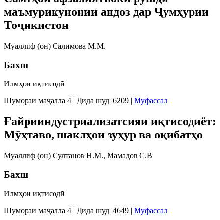
маъмурикунонии андоз дар Ҷумҳурии
Тоҷикистон
Муаллиф (он) Салимова М.М.
Бахш
Илмҳои иқтисодӣ
Шумораи маҷалла 4
|
Дида шуд: 6209
|
Муфассал
Ғайрииндустриализатсияи иқтисодиёт:
Мӯҳтаво, шаклҳои зуҳур ва оқибатҳо
Муаллиф (он) Султанов Н.М., Мамадов С.В
Бахш
Илмҳои иқтисодӣ
Шумораи маҷалла 4
|
Дида шуд: 4649
|
Муфассал