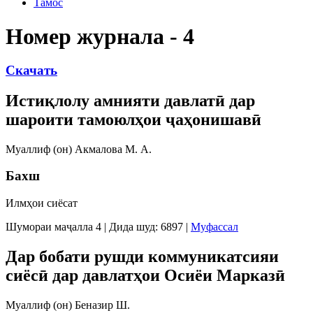
Тамос
Номер журнала - 4
Скачать
Истиқлолу амнияти давлатӣ дар
шароити тамоюлҳои ҷаҳонишавӣ
Муаллиф (он) Акмалова М. А.
Бахш
Илмҳои сиёсат
Шумораи маҷалла 4
|
Дида шуд: 6897
|
Муфассал
Дар бобати рушди коммуникатсияи
сиёсӣ дар давлатҳои Осиёи Марказӣ
Муаллиф (он) Беназир Ш.