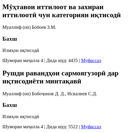
Мӯҳтавои иттилоот ва захираи
иттилоотӣ чун категорияи иқтисодӣ
Муаллиф (он) Бобоев З.М.
Бахш
Илмҳои иқтисодӣ
Шумораи маҷалла 4
|
Дида шуд: 4435
|
Муфассал
Рушди равандҳои сармоягузорӣ дар
иқтисодиёти минтақавӣ
Муаллиф (он) Бобоҷонов Д. Д., Исвалиев С.Д.
Бахш
Илмҳои иқтисодӣ
Шумораи маҷалла 4
|
Дида шуд: 5522
|
Муфассал