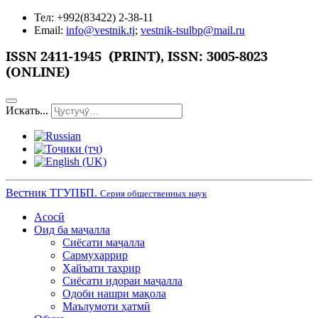
Тел: +992(83422) 2-38-11
Email:
info@vestnik.tj
;
vestnik-tsulbp@mail.ru
ISSN 2411-1945 (PRINT),
ISSN: 3005-8023
(ONLINE)
Искать...
Вестник ТГУПБП.
Серия общественных наук
Асосӣ
Оид ба маҷалла
Сиёсати маҷалла
Сармуҳаррир
Ҳайъати таҳрир
Сиёсати идораи маҷалла
Одоби нашри мақола
Маълумоти ҳатмӣ