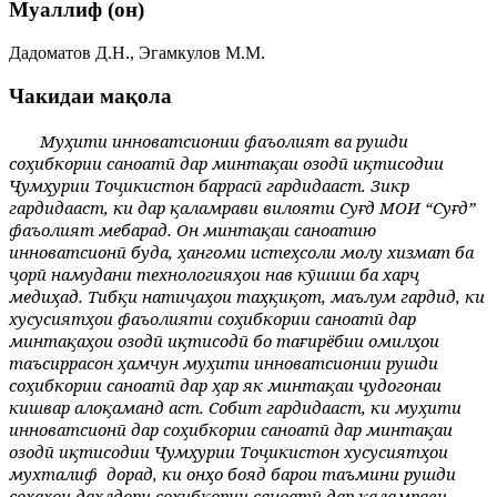
Муаллиф (он)
Дадоматов Д.Н., Эгамкулов М.М.
Чакидаи мақола
Муҳити инноватсионии фаъолият ва рушди
соҳибкории саноатӣ дар минтақаи озодӣ иқтисодии
Ҷумҳурии Тоҷикистон баррасӣ гардидааст. Зикр
гардидааст, ки дар қаламрави вилояти Суғд МОИ “Суғд”
фаъолият мебарад. Он минтақаи саноатию
инноватсионӣ буда, ҳангоми истеҳсоли молу хизмат ба
ҷорӣ намудани технологияҳои нав кӯшиш ба харҷ
медиҳад. Тибқи натиҷаҳои таҳқиқот, маълум гардид, ки
хусусиятҳои фаъолияти соҳибкории саноатӣ дар
минтақаҳои озодӣ иқтисодӣ бо тағирёбии омилҳои
таъсиррасон ҳамчун муҳити инноватсионии рушди
соҳибкории саноатӣ дар ҳар як минтақаи ҷудогонаи
кишвар алоқаманд аст. Собит гардидааст, ки муҳити
инноватсионӣ дар соҳибкории саноатӣ дар минтақаи
озодӣ иқтисодии Ҷумҳурии Тоҷикистон хусусиятҳои
мухталиф
дорад, ки онҳо бояд барои таъмини рушди
соҳаҳои дахлдори соҳибкории саноатӣ дар қаламрави