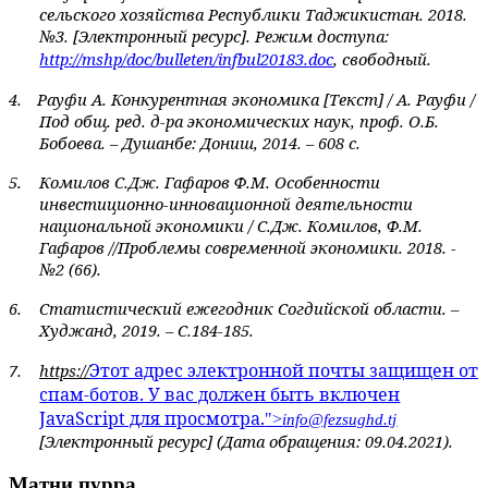
сельского хозяйства Республики Таджикистан. 2018.
№3. [Электронный ресурс]. Режим доступа:
http
://
mshp
/
doc
/
bulleten
/
infbul
20183.
doc
, свободный.
4.
Рауфи А. Конкурентная экономика [Текст] / А. Рауфи /
Под общ. ред. д-ра экономических наук, проф. О.Б.
Бобоева. – Душанбе: Дониш, 2014. – 608 с.
5.
Комилов С.
Дж. Гафаров Ф.М. Особенности
инвес
т
иционно
-
инновационной деятельности
национальной экономики
/ С.Дж. Комилов, Ф.М.
Гафаров
//
Проблемы современной экономики. 2018. -
№2 (66)
.
6.
Статистический ежегодник Согдийской области. –
Худжанд, 2019. – С.184-185.
Этот адрес электронной почты защищен от
7.
https
://
спам-ботов. У вас должен быть включен
JavaScript для просмотра.
">
info@fezsughd.tj
[Электронный ресурс]
(Дата обра
щения: 09.04.2021).
Матни пурра