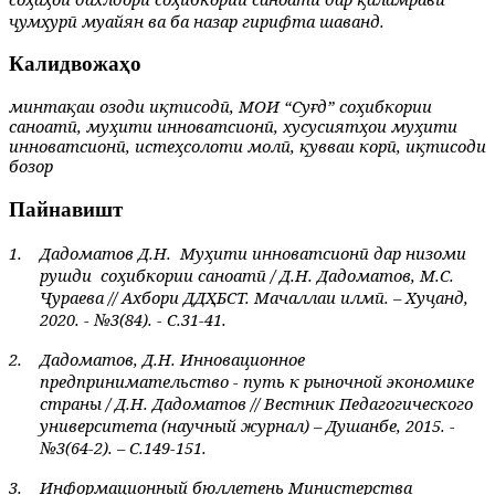
ҷумҳурӣ муайян ва ба назар гирифта шаванд.
Калидвожаҳо
минтақаи озоди иқтисодӣ, МОИ “Суғд” соҳибкории
саноатӣ, муҳити инноватсионӣ, хусусиятҳои муҳити
инноватсионӣ, истеҳсолоти молӣ, қувваи корӣ, иқтисоди
бозор
Пайнавишт
1.
Дадоматов Д.Н.
Муҳити инноватсионӣ дар низоми
рушди
соҳибкории саноатӣ / Д.Н. Дадоматов, М.С.
Ҷураева // Ахбори ДДҲБСТ. Мачаллаи илмӣ. – Хуҷанд,
2020. - №3(84). - С.31-41.
2.
Дадоматов, Д.Н. Инновационное
предпринимательство - путь к рыночной экономике
страны
/
Д.Н. Дадоматов // Вестник Педагогического
университета (научный журнал) – Душанбе, 2015. -
№3(64-2). – С.149-151.
3.
Информационный бюллетень Министерства