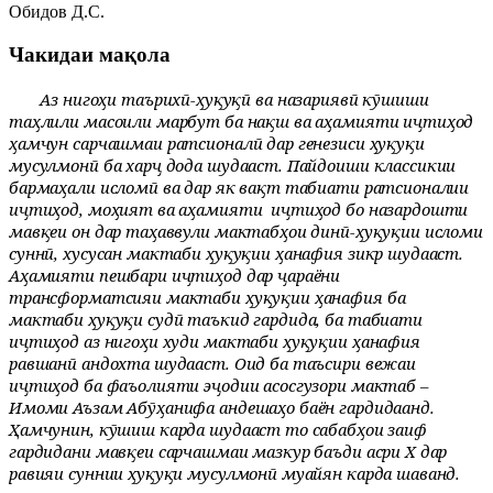
Обидов Д.С.
Чакидаи мақола
Аз нигоҳи таърихӣ-ҳуқуқӣ ва назариявӣ кӯшиши
таҳлили масоили марбут ба нақш ва аҳамияти иҷтиҳод
ҳамчун сарчашмаи ратсионалӣ дар генезиси ҳуқуқи
мусулмонӣ ба харҷ дода шудааст. Пайдоиши классикии
бармаҳали исломӣ ва дар як вақт табиати ратсионалии
иҷтиҳод, моҳият ва аҳамияти
иҷтиҳод бо назардошти
мавқеи он дар таҳаввули мактабҳои динӣ-ҳуқуқии исломи
суннӣ, хусусан мактаби ҳуқуқии ҳанафия зикр шудааст.
Аҳамияти пешбари иҷтиҳод дар ҷараёни
трансформатсияи мактаби ҳуқуқии ҳанафия ба
мактаби ҳуқуқи судӣ таъкид гардида, ба табиати
иҷтиҳод аз нигоҳи худи мактаби ҳуқуқии ҳанафия
равшанӣ андохта шудааст. Оид ба таъсири вежаи
иҷтиҳод ба фаъолияти эҷодии асосгузори мактаб –
Имоми Аъзам Абӯҳанифа андешаҳо баён гардидаанд.
Ҳамчунин, кӯшиш карда шудааст то сабабҳои заиф
гардидани мавқеи сарчашмаи мазкур баъди асри Х дар
равияи суннии ҳуқуқи мусулмонӣ муайян карда шаванд.