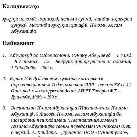
Калидвожаҳо
ҳуқуқи исломӣ, иҷтиҳод, исломи суннӣ, манбаи ақлгарои
ҳуқуқӣ, мактаби ҳуқуқии ҳанафӣ, Имоми Аъзам
Абӯҳанифа
Пайнавишт
1.
Абе Довуд ас-Сиджистони. Сунану Абе Довуд. – 1-е изд.
– В 7 томах. – Т.5. – Бейрут: Дор-ар-рисола ал-оламия,
1430х./2009. – 662 с.
2.
Буриев И.Б. Действие мусульманского права в
дореволюционном Таджикистане (
VIII
– начало ХХ вв.) /
Отв. ред. член-корреспондент
АН РТ Тахиров Ф.Т. –
Душанбе, 1999. – 199 с.
3.
Васиятхои Имом Абуханифа (Наставления Имама
Абуханифы) /Васоёи Имоми Аъзам Абуханифа ба
шогирдони пешкадамаш (Наставления Имама
Аъзама Абуханифы своим передовым ученикам) /Пер.
с персид. А. Хайдари. – Душанбе: ООО «Суннатулло»,