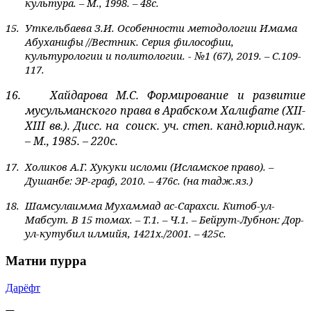
культура. – М., 1998. – 48с.
15.
Уткельбаева З.И. Особенности методологии Имама
Абуханифы //
Вестник. Серия философии,
культурологии и политологии. - №1 (67), 2019
. – С.109-
117.
16.
Хайдарова М.С.
Формирование и развитие
мусульманского права в Арабском Халифате (
XII
-
XIII
вв.). Дисс. на
соиск. уч. степ. канд.юрид.наук.
– М., 1985. – 220с.
17.
Холиков А.Г. Хукуки исломи (Исламское право). –
Душанбе: ЭР-граф, 2010. – 476с. (на тадж.яз.)
18.
Шамсулаимма Мухаммад ас-Сарахси. Китоб-ул-
Мабсут.
В 15 томах. – Т.1. – Ч.1. – Бейрут-Лубнон: Дор-
ул-кутубил илмийя, 1421х./2001. – 425с.
Матни пурра
Дарёфт