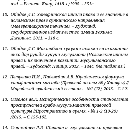
изд. – Египет. Каир, 1418 х./1998.
- 351с.
10.
Обидов Д.С. Ханафитская школа права и ее значение в
исламском праве суннитского направления
(мавераннахрское течение). – Худжанд:
государственное издательство имени Рахима
Джалила, 2011. – 316 с.
11.
Обидов Д.С. Мактабхои хукукии исломи ва ахамияти
онхо дар рушди хукуки мусулмони (Исламские школы
права и их значение в развитии мусульманского
права). – Худжанд: Ношир, 2012. – 144с. (на тадж.яз.)
12.
Петренко Н.И., Надеждин А.В. Юридическая формула
ханафитского мазхаба (Правовой школы Абу Ханифы) //
Марийский юридический вестник. - №1 (12), 2015. - С.4-7.
13.
Сигалов М.К.
Исторические особенности становления
пространства арабо-мусульманской правовой
культуры //Пространство и время. - № 1-2 (19-20)
/2015. – С.156-162.
14.
Сюкияйнен Л.Р.
Шариат и
мусульманско-правовая