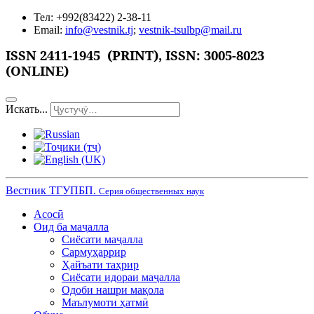
Тел: +992(83422) 2-38-11
Email:
info@vestnik.tj
;
vestnik-tsulbp@mail.ru
ISSN 2411-1945 (PRINT),
ISSN: 3005-8023
(ONLINE)
Искать...
Вестник ТГУПБП.
Серия общественных наук
Асосӣ
Оид ба маҷалла
Сиёсати маҷалла
Сармуҳаррир
Ҳайъати таҳрир
Сиёсати идораи маҷалла
Одоби нашри мақола
Маълумоти ҳатмӣ