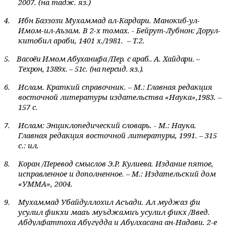
2007. (на тадж. яз.)
4.
Ибн Баззози Мухаммад ал-Кардари. Манокиб-ул-
Имом-ил-Аъзам. В 2-х томах. - Бейрут-Лубнон: Дорул-
китобил араби, 1401 х./1981.
– Т.2.
5.
Васоёи Имом Абуханифа /Пер. с араб.. А. Хайдари. –
Техрон, 1389х. – 51с. (на персид. яз.).
6.
Ислам. Краткий справочник. – М.: Главная редакция
восточной литературы издательства «Наука»,1983. –
157 с.
7.
Ислам: Энциклопедический словарь. - М.: Наука.
Главная редакция восточной литературы, 1991.
– 315
с.: ил.
8.
Коран /Перевод смыслов Э.Р. Кулиева. Издание пятое,
исправленное и дополненное. – М.: Издательский дом
«УММА», 2004.
9.
Мухаммад Убайдуллохил Асъади. Ал муджаз фи
усулил фикхи мааъ муъджамиъ усулил фикх /Введ.
Абдулфаттоха Абугудда и Абулхасана ан-Надави. 2-е