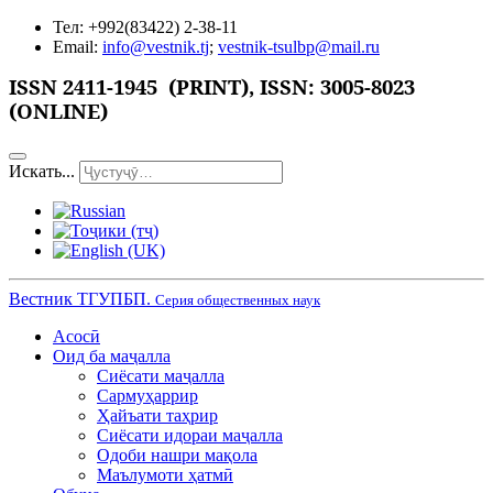
Тел: +992(83422) 2-38-11
Email:
info@vestnik.tj
;
vestnik-tsulbp@mail.ru
ISSN 2411-1945 (PRINT),
ISSN: 3005-8023
(ONLINE)
Искать...
Вестник ТГУПБП.
Серия общественных наук
Асосӣ
Оид ба маҷалла
Сиёсати маҷалла
Сармуҳаррир
Ҳайъати таҳрир
Сиёсати идораи маҷалла
Одоби нашри мақола
Маълумоти ҳатмӣ