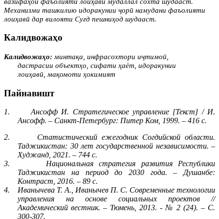
вазифаҳои фаъолияти лоиҳавӣ мудаллал сохта шудааст.
Механизми ташкилию идоракунии ҷорӣ намудани фаъолияти
лоиҳавӣ дар вилояти Суғд пешниҳод шудааст.
Калидвожаҳо
Калидвожаҳо:
минтақа, инфрасохтори иҷтимоӣ,
дастрасии объектҳо, сифати ҳаёт, идоракунии
лоиҳавӣ, мақомоти ҳокимият
Пайнавишт
1.
Ансофф И. Стратегическое управление [Текст] / И.
Ансофф. – Санкт-Петербург: Питер Ком, 1999. – 416 с.
2.
Статистический ежегодник Согдийской области.
Таджикистан: 30 лет государственной независимости. –
Худжанд, 2021. – 744 с.
3.
Национальная стратегия развития Республики
Таджикистан на период до 2030 года. – Душанбе:
Контраст, 2016. – 89 с.
4.
Иванычева Т. А., Иванычев П. С. Современные технологии
управления на основе социальных проектов //
Академический вестник. – Тюмень, 2013. - № 2 (24). – С.
300-307.