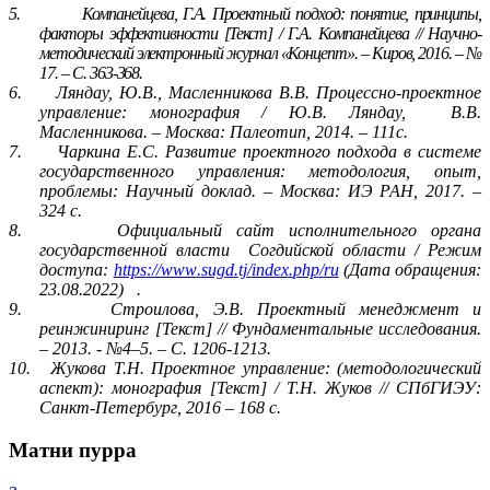
5.
Компанейцева, Г.А. Проектный подход: понятие, принципы,
факторы эффективности [Текст] / Г.А. Компанейцева // Научно-
методический электронный журнал «Концепт». – Киров, 2016. – №
17. – С. 363-368.
6.
Ляндау, Ю.В., Масленникова В.В. Процессно-проектное
управление: монография / Ю.В. Ляндау,
В.В.
Масленникова. – Москва: Палеотип, 2014. – 111
c
.
7.
Чаркина Е.С. Развитие проектного подхода в системе
государственного управления: методология, опыт,
проблемы: Научный доклад. – Москва: ИЭ РАН, 2017. –
324 с.
8.
Официальный сайт исполнительного органа
государственной власти
Согдийской области / Режим
доступа:
https
://
www
.
sugd
.
tj
/
index
.
php
/
ru
(Дата обращения:
23.08.2022)
.
9.
Строилова, Э.В. Проектный менеджмент и
реинжиниринг [Текст] // Фундаментальные исследования.
– 2013. - №4–5. – С. 1206-1213.
10.
Жукова Т.Н. Проектное управление: (методологический
аспект): монография [Текст] / Т.Н. Жуков // СПбГИЭУ:
Санкт-Петербург, 2016 – 168 с.
Матни пурра