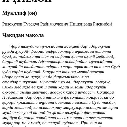
Муаллиф (он)
Ризоқулов Турақул Рабимқулович Нишонзода Рисқибой
Чакидаи мақола
Ҷорӣ намудани муносибати лоиҳавӣ дар идоракунии
рушди ҳудудӣ- фазоии инфрасохтори иҷтимоии вилояти
Суғд, ки пойгоҳи таълимии сифати ҳаёти аҳолӣ мебошад,
баррасӣ шудааст. Афзалиятҳои истифодаи
муносибати
лоиҳавӣ ба тағйирот инфрасохтори иҷтимоии вилояти Суғд
ҷудо карда шудаанд. Зарурати таҳияи методологияи
идоракунии лоиҳаҳо, ки ба фармализатсия ва
стандартикунонии муносибатҳо ва идоракунии
лоиҳаҳо
имкон медиҳад ва қобилияти кории низоми идоракунии
онҳоро таъмин мекунад, асоснок карда шудасст. Сохтори
Низомнома
дар бораи ташкили фаъолияти лоиҳавӣ, ки бо
қарори ҳокимияти иҷроияи давлатии вилояти Суғд тасдиқ
карда мешавад, ва истилоҳоту мафҳумҳои асосиро меъёран
муайян мекунад ва оид ба ҳамаи намудҳои фаъолияти
марбут ба лоиҳа новобаста аз самтияти он регламентро
муқаррар менамояд, пешниҳод шудааст. Принсип ва