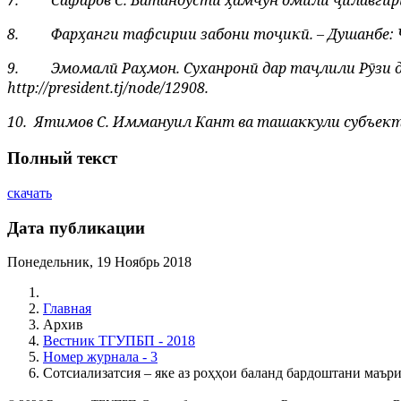
7.
Сафаров С. Ватандӯстӣ ҳамчун омили ҷилавгирӣ 
8.
Фарҳанги тафсирии забони тоҷикӣ. – Душанбе: Ҷи
9.
Эмомалӣ Раҳмон. Суханронӣ дар таҷлили Рӯзи до
http://president.tj/node/12908
.
10.
Ятимов С.
Иммануил Кант ва ташаккули субъект
Полный текст
скачать
Дата публикации
Понедельник, 19 Ноябрь 2018
Главная
Архив
Вестник ТГУПБП - 2018
Номер журнала - 3
Сотсиализатсия – яке аз роҳҳои баланд бардоштани маъ