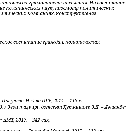
лити­ческой грамотности населения. На воспитание
ие политических на­ук, просмотр политических
олитических компаниях,
конструк­тивная
еское воспитание граждан, политическая
Иркутск: Изд-во ИГУ, 2014. – 113 с.
 / Зери таҳрири дотсент Ҳукмишоев З.Д. – Душанбе:
ДМТ, 2017. – 342 саҳ.