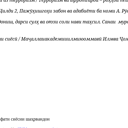
аз терроризм / Терроризм ва ифротгароӣ – роҳҳои пешги
лди 2, Пажӯҳишгоҳи забон ва адабиёти ба номи А. Рӯдак
ниш, дарси сулҳ ва оғози соли нави таҳсил. Санаи
муро
и сиёсӣ /
Маҷ
аллаи
академии
илмию
оммав
ӣ
Илм
ва
Ҷ
о
рифати сиёсии шаҳрвандон