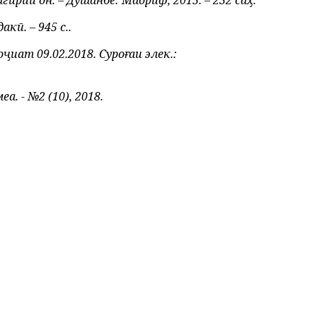
рии он. – Душанбе: Маориф, 2015. – 232 саҳ.
ӣ. – 945 с..
ҷиат 09.02.2018. Суроғаи элек.:
меа
. -
№
2 (10), 2018.