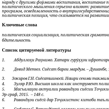
наряду с другими формами воспи­тания, воспитание
политического мышления серьезно влия­ют: развити
программ, осведомленность о внутригосу­дарственны
политическая позиция, что сказывается на развити
Ключевые слова
политическая социализация, политическая грамотно
бдительность
Список цитируемой литературы
1.
Абдуллоҳи Раҳнамо. Хатари гурӯҳҳои ифротгароии
2.
Девид Метюз. Сиёсат барои мардум. – Душанбе, 19
3.
Зокиров Г.Н. Сиёсатшиносӣ. Нашри сеюми такмилёфта
4.
Зуляр Р.Ю. Высшая школа как инструмент пол
5.
Масъалаҳои актуалии равандҳои сиёсии Тоҷики
Эр-граф, 2015.
– 148 с.
6.
Равандҳои сиёсӣ дар Тоҷикистон: китоби таълимӣ