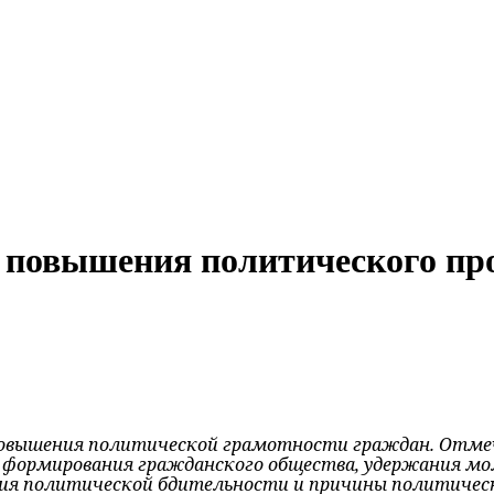
й повышения политического п
овышения политической гра­мотности граждан. Отмеч
формирования гражданского общества, удер­жания мо
ия политической бдительности и причины полити­чес