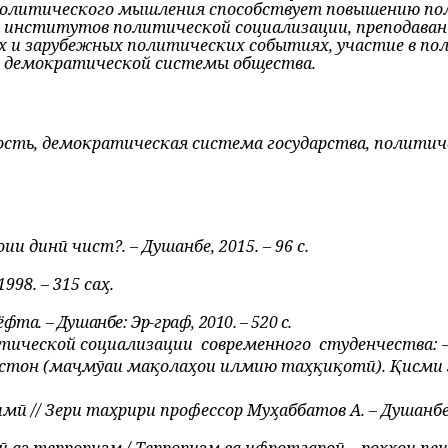
 политического мышления способствует повышению по
е институтов политической социализации, преподаван
х и зару­бежных политических событиях, участие в п
и демократической системы общества.
сть, демократи­ческая система государства, политич
 динӣ чист?. – Душанбе, 2015. – 96 с.
98. – 315 саҳ.
. – Душанбе: Эр-граф, 2010. – 520 с.
итической социализации
современного
студенчества: – 
стон (маҷмӯаи мақолаҳои илмию таҳқиқотӣ). Қисми 3.
 // Зери таҳрири профессор Муҳаббатов А. – Душанбе: 