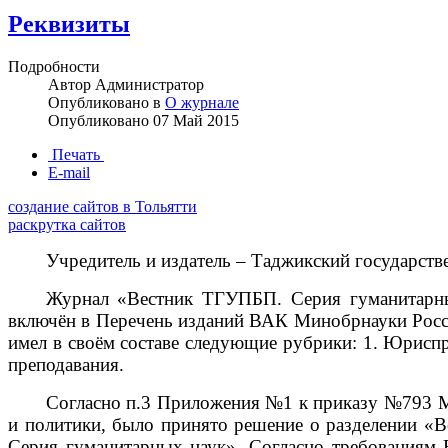
Реквизиты
Подробности
Автор
Администратор
Опубликовано в
О журнале
Опубликовано
07 Май 2015
Печать
E-mail
создание сайтов в Тольятти
раскрутка сайтов
Учредитель и издатель – Таджикский государстве
Журнал «Вестник ТГУПБП. Серия гуманитарных
включён в Перечень изданий ВАК Минобрнауки России
имел в своём составе следующие рубрики: 1. Юриспр
преподавания.
Согласно п.3 Приложения №1 к приказу №793 МО
и политики, было принято решение о разделении «
Серия гуманитарных наук». Согласно требованиям