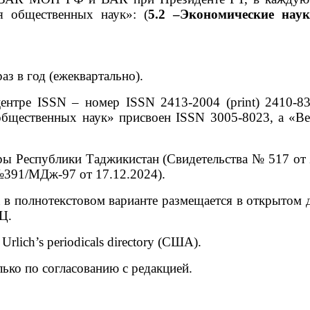
я общественных наук»:
(
5.2 –Экономические наук
з в год (ежеквартально).
нтре ISSN – номер ISSN 2413-2004 (print) 2410-830
общественных наук» присвоен ISSN 3005-8023, а «В
уры Республики Таджикистан (Свидетельства № 517 о
 №391/МДж-97 от 17.12.2024).
в полнотекстовом варианте размещается в открытом 
Ц.
lich’s periodicals directory (США).
ько по согласованию с редакцией.