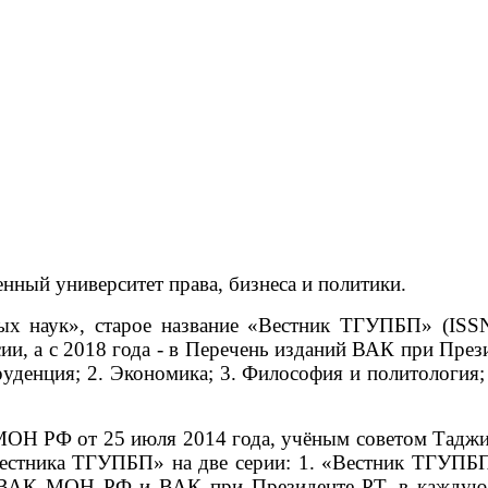
нный университет права, бизнеса и политики.
 наук», старое название «Вестник ТГУПБП» (ISSN
, а с 2018 года - в Перечень изданий ВАК при През
уденция; 2. Экономика; 3. Философия и политология; 
Н РФ от 25 июля 2014 года, учёным советом Таджикс
Вестника ТГУПБП» на две серии: 1. «Вестник ТГУПБ
 ВАК МОН РФ и ВАК при Президенте РТ, в каждую 