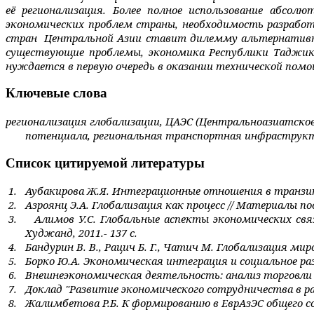
её регионализация. Более полное использование абсол
экономических проблем страны, необходимость разрабо
стран Центральной Азии ставит дилемму альтернативно
существующие проблемы, экономика Республики Таджики
нуждается в первую очередь в оказании технической пом
Ключевые слова
регионализация глобализации, ЦАЭС (Центральноазиатское
потенциала, региональная транспортная инфраструк
Список цитируемой литературы
1.
Аубакирова Ж.Я. Интеграционные отношения в транзитн
2.
Азроянц Э.А. Глобализация как процесс // Материалы п
3.
Алимов У.С. Глобальные аспекты экономических связ
Худжанд, 2011.- 137 с.
4.
Бандурин В. В., Рацич Б. Г., Чатич М. Глобализация миро
5.
Борко Ю.А. Экономическая интеграция и социальное раз
6.
Внешнеэкономическая деятельность: анализ торговли и
7.
Доклад "Развитие экономического сотрудничества в р
8.
Жалимбетова Р.Б. К формированию в ЕврАзЭС общего со