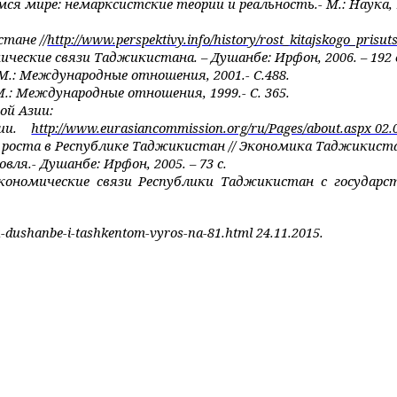
я мире: немарксистские теории и реальность.- М.: Наука, 19
тане //
http://www.perspektivy.info/history/rost_kitajskogo_prisu
ческие связи Таджикистана. – Душанбе: Ирфон, 2006. – 192 
- M.: Международные отношения, 2001.- С.488.
 M.: Международные отношения, 1999.- С. 365.
ой Азии:
сии.
http://www.eurasiancommission.org/ru/Pages/about.aspx 02.
 роста в Республике Таджикистан // Экономика Таджикиста
ля.- Душанбе: Ирфон, 2005. – 73 с.
еэкономические связи Республики Таджикистан с государ
u-dushanbe-i-tashkentom-vyros-na-81.html 24.11.2015.