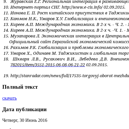
9.
Журавская Е.Г. Региональная интеграция в развивающемс
10.
Интернет-портал СНГ. http://www.e-cis.info/ 02.09.2015.
11.
Ионова Е. П. Рост китайского присутствия в Таджикис
12.
Каюмов Н.К., Умаров Х.У. Глобализация и внешнеэкономи
13.
Киреев А.П. Международная экономика. В 2-х ч. - Ч. 2. 
14.
Киреев А.П. Международная экономика. В 2-х ч. -Ч. 1. -
15.
Музапарова Л. Экономическая интеграция в Центральн
Официальный сайт Евразийской экономической комис
16.
Рахимов Р.К. Глобализация и проблемы экономического
17.
Умаров X., Одинаев М. Таджикистан и глобальная торгов
18.
Шкваря Л.В., Русакович В.И., Лебедева Д.В. Внешн
782015/item/3551-2015-06-08-06-21-22
02.09.2015.
19.
http://stanradar.com/news/full/17535-torgovyj-oborot-mezhd
Полный текст
скачать
Дата публикации
Четверг, 30 Июнь 2016