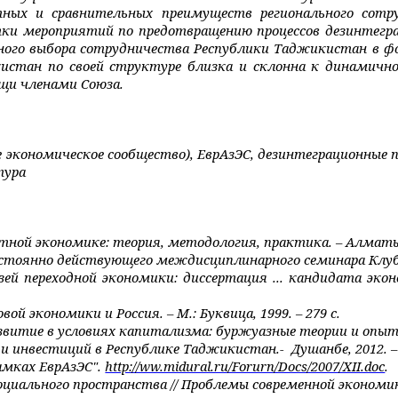
ютных и сравнительных преимуществ регионального сот
тки мероприятий по предотвращению процессов дезинтег
го выбора сотрудничества Республики Таджикистан в ф
стан по своей структуре близка и склонна к динамично
ощи членами Союза.
 экономическое сообщество), ЕврАзЭС, дезинтеграционные 
тура
ой экономике: теория, методология, практика. – Алматы: 
остоянно действующего междисциплинарного семинара Клуба 
ей переходной экономики: диссертация ... кандидата экон
вой экономики и Россия. – М.: Буквица, 1999. – 279 с.
витие в условиях капитализма: буржуазные теории и опыт Евр
 инвестиций в Республике Таджикистан.- Душанбе, 2012. – 
амках ЕврАзЭС".
http://ww.midural.ru/Forurn/Docs/2007/XII.doc
.
циального пространства // Проблемы современной экономики.