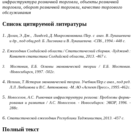
инфраструктура розничной торговли, объекты розничной
торговли, оборот розничной торговли,
качество торгового
обслуживания
Список цитируемой литературы
1.
Долан, Э. Дж.,
Линдсей, Д. Микроэкономика./Пер. с
англ. В. Лукашевича
и др., под общ.ред. Б. Лисовика и В. Лукашевича. -СПб., 1994.- 448 с.
2.
Ежегодник Согдийской области./ Статистический сборник. -Худжанд.:
Комитет статистики Согдийской области, 2013. -467 с.
Мостовая
,
Е.Б. Основы экономической теории /
Е.Б. Мостовая.
3.
-
Новосибирск, 1997.
-
502с.
4.
Негиши, Т. История экономической теории. Учебник/Пер.с англ., под ред.
Л.Л. Любимова и В.С. Автономова. -М.:АО «Аспект Пресс», 1995.-462с.
5.
Новоселов, А.С. Рыночная инфраструктура региона: Проблемы фор­ми­
ро­ва­ния и развития / А.С. Новоселов. - Новосибирск: ЭКОР, 1996. -
288с.
6.
Статистической ежегодник Республики Таджикистан, 2013. -457 с.
Полный текст