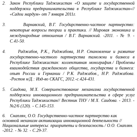
2.
З
акон Республики Таджикистан «О защите и государственной
поддержки предпринимательства в Республике Таджикистан»//
«Садои мардум» от 7 января 2011г.
3.
Варнавский, В.Г. Государственно-частное партнерство:
некоторые вопросы теории и практики. // Мировая экономика и
международные отношения / В.Г. Варнавский. -2011. - № 9. -
С.41-50.
4.
Раджабов, Р.К., Раджабова, Н.Р. Становление и развитие
государственно-частного партнерства таможни и бизнеса в
Республике Таджикистан: коллективная монография./ Проблемы
взаимодействия гражданского общества, государства и бизнеса:
опыт России и Германии / Р.К. Раджабов., Н.Р. Раджабова.
-Ростов н/Д.: Изд-во СКАГС, 2012.-с.424-431.
5.
Саидова, М.Х. Совершенствование механизма государственной
поддержки инновационного предпринимательства в сфере услуг
Республики Таджикистан// Вестник ТНУ / М.Х. Саидова. - 2013. -
№2/6 (120). - С.145-153.
6.
Снаплян, О.О. Государственно-частное партнерство как
основной механизм активизации инновационной деятельности //
Национальные интересы: приоритеты и безопасность / О.О. Снаплян.
-2012. - № 32. - С.29-37.